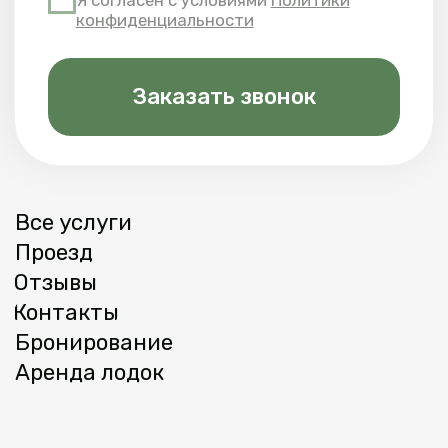
+7 (931) 341-84-
74
Адрес базы
Ленинградская область, Приозерский
район, п. Кротово, ул. Геройская, д. 102
Оферта
Политика обработки персональных
данных
База отдыха «Большие камни» © 2026
ИП Сергеев С. В. ИНН
782540328551