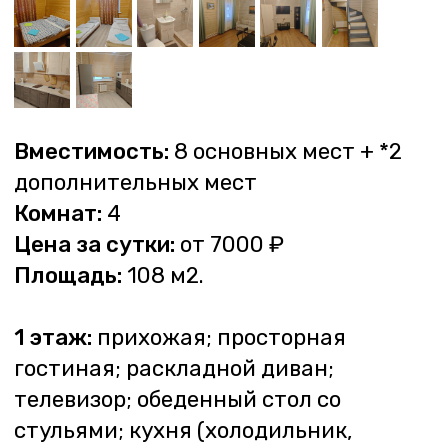
гостиная; раскладной диван;
телевизор; обеденный стол со
стульями; кухня (холодильник,
индукционная панель на 2 конфорки,
духовой шкаф, микроволновая печь,
посудомоечная машина, набор
кухонной и столовой посуды);
совмещенный санузел с душем,
открытая терраса
2 этаж:
три спальни с двуспальными
кроватями; спальня с двумя
односпальными кроватями; санузел
без душа.
Рядом с коттеджем зона для барбекю:
мангал с печью для казана, уличный
стол, скамья.
*В стоимость входит размещение
на основных местах. Размещение