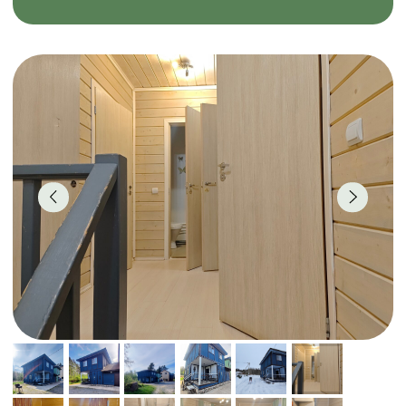
Вместимость:
8 основных мест + *2
дополнительных мест
Комнат:
4
Цена за сутки:
от 7000 ₽
Площадь:
108 м2.
1 этаж:
прихожая; просторная