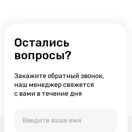
Все услуги
Проезд
Отзывы
Контакты
Бронирование
Аренда лодок
Аренда коттеджей
+7 (812) 978-88-
88
+7 (952) 217-88-
88
bazakamni@gmail.com