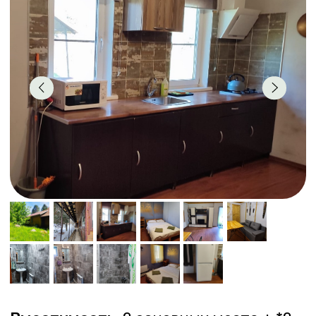
Вместимость:
2 основных места + *2
дополнительных места
Комнат:
1
Цена за сутки:
от 3000 ₽
Площадь:
50 м2.
1 этаж:
просторная гостиная-кухня
(холодильник; газовая плита на 2
конфорки; микроволновая печь, набор
кухонной и столовой посуды);
раскладной диван; телевизор;
обеденный стол со стульями; спальня