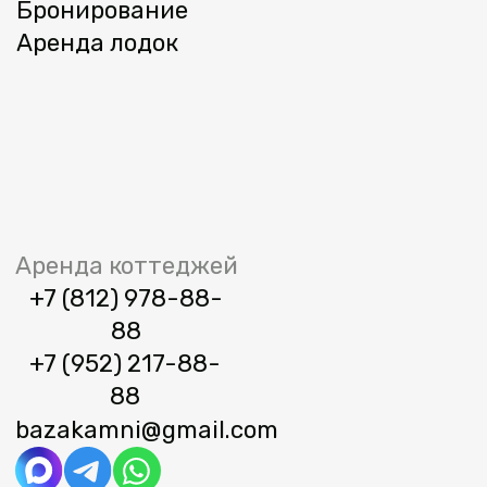
Оферта
Политика обработки персональных
данных
База отдыха «Большие камни» © 2026
ИП Сергеев С. В. ИНН
782540328551